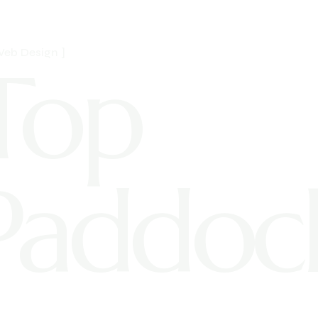
 Web Design ]
Top
Paddoc